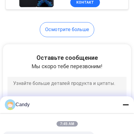
КОНТАКТ
10
Коробка ткани
волокна углерода
Осмотрите больше
Оставьте сообщение
Мы скоро тебе перезвоним!
10
Рамка номерного
знака волокна
углерода
Candy
7:45 AM
10