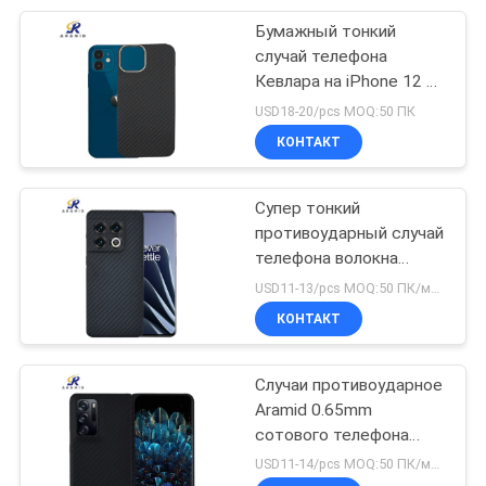
Бумажный тонкий
10
случай телефона
Случай дозора
Кевлара на iPhone 12 12
Pro с кольцом металла
USD18-20/pcs MOQ:50 ПК
Яблока волокна
КОНТАКТ
углерода
Супер тонкий
противоударный случай
телефона волокна
26
Aramid для одного плюс
USD11-13/pcs MOQ:50 ПК/модель/цвет
Случай
10 Pro
КОНТАКТ
автомобиля
Случаи противоударное
волокна углерода
Aramid 0.65mm
сотового телефона
ключевой
волокна углерода n
USD11-14/pcs MOQ:50 ПК/модель/цвет
находки Oppo