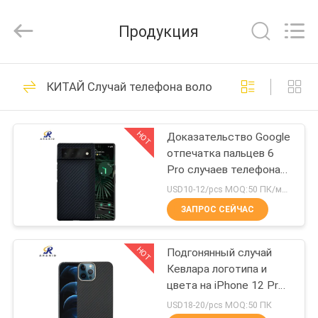
Shenzhen
JRL
Technology
Продукция
Co.,
Ltd.
All
Rights
ДОМ
Reserved.
114
КИТАЙ Случай телефона волокна Арамид
Случай телефона
ТОВАРЫ
волокна Арамид
HOT
Доказательство Google
отпечатка пальцев 6
ВИДЕО
Pro случаев телефона
Aramid
USD10-12/pcs MOQ:50 ПК/модель/цвет
VR-
ЗАПРОС СЕЙЧАС
166
ШОУ
Случай иФоне
HOT
Подгонянный случай
Кевлара логотипа и
О
волокна Арамид
цвета на iPhone 12 Pro
НАС
Макс
USD18-20/pcs MOQ:50 ПК