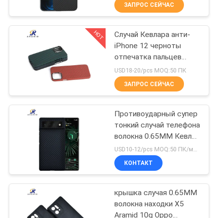
ЗАПРОС СЕЙЧАС
КОНТРОЛЬ
HOT
Случай Кевлара анти-
КАЧЕСТВА
59
iPhone 12 черноты
отпечатка пальцев
Волокно Самсунг
СВЯЖИТЕСЬ
мобильный
USD18-20/pcs MOQ:50 ПК
Арамид
С
ЗАПРОС СЕЙЧАС
покрывает
НАМИ
Противоударный супер
тонкий случай телефона
НОВОСТИ
волокна 0.65MM Кевлар
29
Aramid на пиксел 6
USD10-12/pcs MOQ:50 ПК/модель/цвет
Google
СЛУЧАИ
Случай Хуавай
КОНТАКТ
волокна Арамид
NEWS
крышка случая 0.65MM
волокна находки X5
Aramid 10g Oppo