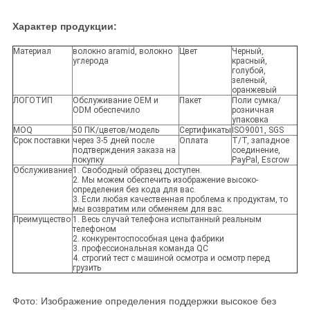
Характер продукции:
Материал
волокно aramid, волокно
Цвет
Черный,
углерода
красный,
голубой,
зеленый,
оранжевый
ЛОГОТИП
Обслуживание OEM и
Пакет
Поли сумка/
ODM обеспечило
розничная
упаковка
MOQ
50 ПК/цветов/модель
Сертификаты
ISO9001, SGS
Срок поставки
через 3-5 дней после
Оплата
T/T, западное
подтверждения заказа на
соединение,
покупку
PayPal, Escrow
Обслуживание
1. Свободный образец доступен.
2. Мы можем обеспечить изображение высоко-
определения без кода для вас.
3. Если любая качественная проблема к продуктам, то
мы возвратим или обменяем для вас.
Преимущество
1. Весь случай телефона испытанный реальным
телефоном
2. конкурентоспособная цена фабрики
3. профессиональная команда QC
4. строгий тест с машиной осмотра и осмотр перед
грузить
Фото: Изображение определения поддержки высокое без