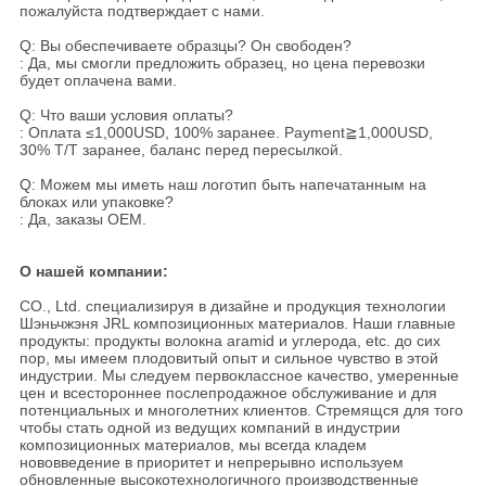
пожалуйста подтверждает с нами.
Q: Вы обеспечиваете образцы? Он свободен?
: Да, мы смогли предложить образец, но цена перевозки
будет оплачена вами.
Q: Что ваши условия оплаты?
: Оплата ≤1,000USD, 100% заранее. Payment≧1,000USD,
30% T/T заранее, баланс перед пересылкой.
Q: Можем мы иметь наш логотип быть напечатанным на
блоках или упаковке?
: Да, заказы OEM.
О нашей компании:
CO., Ltd. специализируя в дизайне и продукция технологии
Шэньчжэня JRL композиционных материалов. Наши главные
продукты: продукты волокна aramid и углерода, etc. до сих
пор, мы имеем плодовитый опыт и сильное чувство в этой
индустрии. Мы следуем первоклассное качество, умеренные
цен и всестороннее послепродажное обслуживание и для
потенциальных и многолетних клиентов. Стремящся для того
чтобы стать одной из ведущих компаний в индустрии
композиционных материалов, мы всегда кладем
нововведение в приоритет и непрерывно используем
обновленные высокотехнологичного производственные