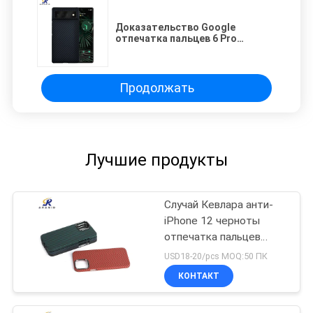
Доказательство Google
отпечатка пальцев 6 Pro
случаев телефона Aramid
Продолжать
Лучшие продукты
Случай Кевлара анти-
iPhone 12 черноты
отпечатка пальцев
мобильный
USD18-20/pcs MOQ:50 ПК
КОНТАКТ