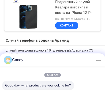
Подгонянный случай
Кевлара логотипа и
цвета на iPhone 12 Pro
Макс
USD18-20/pcs MOQ:50 ПК
КОНТАКТ
Случай телефона волокна Арамид
случай телефона волокна 10г штейновый Арамид на СЭ
2020 иФоне
Candy
случай телефона Арамид ранга СЭ иФоне бумажный
тонкий военный
5:28 AM
случай телефона волокна Арамид финиша иФоне кс
красный лоснистый
Good day, what product are you looking for?
Популярные категории
Все