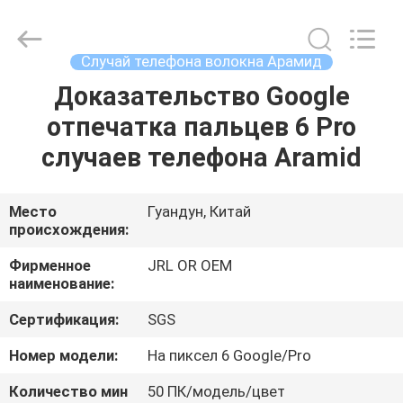
Shenzhen
JRL
Technology
Co.,
Ltd.
Случай телефона волокна Арамид
All
Rights
Доказательство Google
ДОМ
Reserved.
отпечатка пальцев 6 Pro
ТОВАРЫ
случаев телефона Aramid
ВИДЕО
Место
Гуандун, Китай
происхождения:
VR-
Фирменное
JRL OR OEM
наименование:
ШОУ
Сертификация:
SGS
О
Номер модели:
На пиксел 6 Google/Pro
НАС
Количество мин
50 ПК/модель/цвет