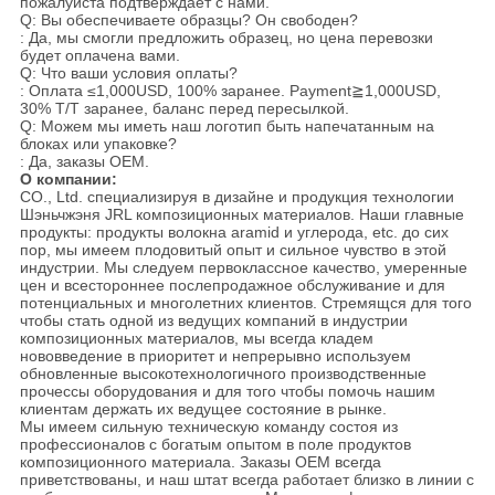
пожалуйста подтверждает с нами.
Q: Вы обеспечиваете образцы? Он свободен?
: Да, мы смогли предложить образец, но цена перевозки
будет оплачена вами.
Q: Что ваши условия оплаты?
: Оплата ≤1,000USD, 100% заранее. Payment≧1,000USD,
30% T/T заранее, баланс перед пересылкой.
Q: Можем мы иметь наш логотип быть напечатанным на
блоках или упаковке?
: Да, заказы OEM.
О компании:
CO., Ltd. специализируя в дизайне и продукция технологии
Шэньчжэня JRL композиционных материалов. Наши главные
продукты: продукты волокна aramid и углерода, etc. до сих
пор, мы имеем плодовитый опыт и сильное чувство в этой
индустрии. Мы следуем первоклассное качество, умеренные
цен и всестороннее послепродажное обслуживание и для
потенциальных и многолетних клиентов. Стремящся для того
чтобы стать одной из ведущих компаний в индустрии
композиционных материалов, мы всегда кладем
нововведение в приоритет и непрерывно используем
обновленные высокотехнологичного производственные
прочессы оборудования и для того чтобы помочь нашим
клиентам держать их ведущее состояние в рынке.
Мы имеем сильную техническую команду состоя из
профессионалов с богатым опытом в поле продуктов
композиционного материала. Заказы OEM всегда
приветствованы, и наш штат всегда работает близко в линии с