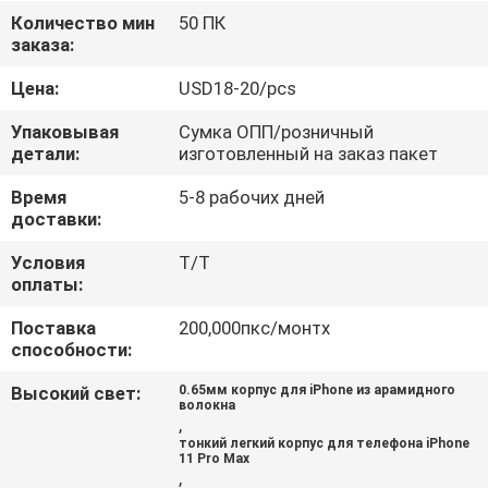
Количество мин
50 ПК
КОНТРОЛЬ
заказа:
КАЧЕСТВА
Цена:
USD18-20/pcs
Упаковывая
Сумка ОПП/розничный
СВЯЖИТЕСЬ
детали:
изготовленный на заказ пакет
С
Время
5-8 рабочих дней
доставки:
НАМИ
Условия
Т/Т
оплаты:
НОВОСТИ
Поставка
200,000пкс/монтх
способности:
СЛУЧАИ
Высокий свет:
0.65мм корпус для iPhone из арамидного
волокна
,
NEWS
тонкий легкий корпус для телефона iPhone
11 Pro Max
,