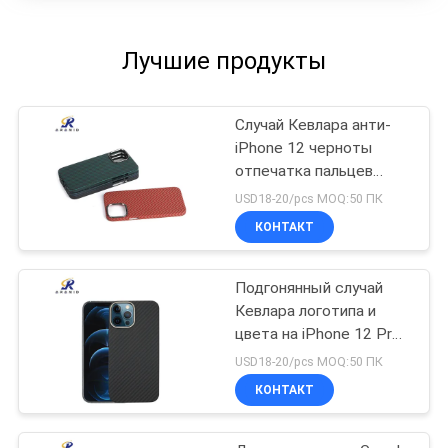
Лучшие продукты
Случай Кевлара анти-
iPhone 12 черноты
отпечатка пальцев
мобильный
USD18-20/pcs MOQ:50 ПК
КОНТАКТ
Подгонянный случай
Кевлара логотипа и
цвета на iPhone 12 Pro
Макс
USD18-20/pcs MOQ:50 ПК
КОНТАКТ