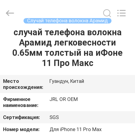
Shenzhen
JRL
Technology
Co.,
Ltd.
Случай телефона волокна Арамид
All
Rights
случай телефона волокна
ДОМ
Reserved.
Арамид легковесности
ТОВАРЫ
0.65мм толстый на иФоне
11 Про Макс
ВИДЕО
Место
Гуандун, Китай
происхождения:
VR-
ШОУ
Фирменное
JRL OR OEM
наименование:
О
Сертификация:
SGS
НАС
Номер модели:
Для iPhone 11 Pro Max