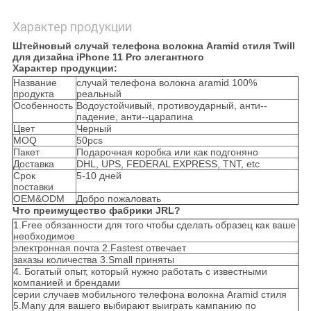
Характер продукции
Штейновый случай телефона волокна Aramid стиля Twill
для дизайна iPhone 11 Pro элегантного
Характер продукции:
Название
случай телефона волокна aramid 100%
продукта
реальный
Особенность
Водоустойчивый, противоударный, анти--
падение, анти--царапина
Цвет
Черный
MOQ
50pcs
Пакет
Подарочная коробка или как подгоняно
Доставка
DHL, UPS, FEDERAL EXPRESS, TNT, etc
Срок
5-10 дней
поставки
OEM&ODM
Добро пожаловать
Что преимущество фабрики JRL?
1.Free обязанности для того чтобы сделать образец как ваше
необходимое
электронная почта 2.Fastest отвечает
заказы количества 3.Small приняты
4. Богатый опыт, который нужно работать с известными
компанией и брендами
серии случаев мобильного телефона волокна Aramid стиля
5.Many для вашего выбирают выиграть кампанию по