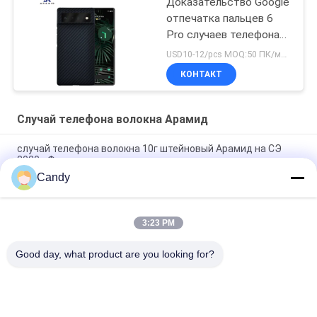
Доказательство Google
отпечатка пальцев 6
Pro случаев телефона
Aramid
USD10-12/pcs MOQ:50 ПК/модель/цвет
КОНТАКТ
Случай телефона волокна Арамид
случай телефона волокна 10г штейновый Арамид на СЭ
2020 иФоне
Candy
случай телефона Арамид ранга СЭ иФоне бумажный
тонкий военный
3:23 PM
случай телефона волокна Арамид финиша иФоне кс
красный лоснистый
Good day, what product are you looking for?
Популярные категории
Все