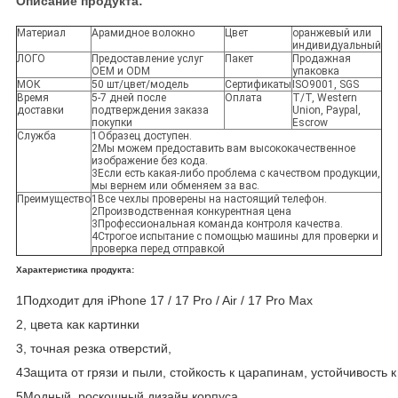
Описание продукта:
Материал
Арамидное волокно
Цвет
оранжевый или
индивидуальный
ЛОГО
Предоставление услуг
Пакет
Продажная
OEM и ODM
упаковка
МОК
50 шт/цвет/модель
Сертификаты
ISO9001, SGS
Время
5-7 дней после
Оплата
T/T, Western
доставки
подтверждения заказа
Union, Paypal,
покупки
Escrow
Служба
1Образец доступен.
2Мы можем предоставить вам высококачественное
изображение без кода.
3Если есть какая-либо проблема с качеством продукции,
мы вернем или обменяем за вас.
Преимущество
1Все чехлы проверены на настоящий телефон.
2Производственная конкурентная цена
3Профессиональная команда контроля качества.
4Строгое испытание с помощью машины для проверки и
проверка перед отправкой
Характеристика продукта:
1Подходит для iPhone 17 / 17 Pro / Air / 17 Pro Max
2, цвета как картинки
3, точная резка отверстий,
4Защита от грязи и пыли, стойкость к царапинам, устойчивость 
5Модный, роскошный дизайн корпуса