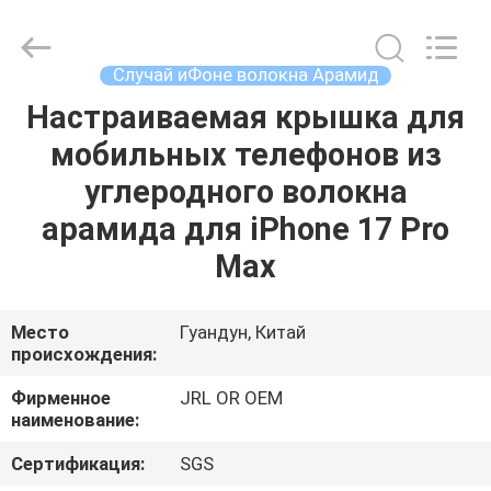
Shenzhen
JRL
Technology
Co.,
Ltd.
Случай иФоне волокна Арамид
All
Rights
Настраиваемая крышка для
ДОМ
Reserved.
мобильных телефонов из
ТОВАРЫ
углеродного волокна
арамида для iPhone 17 Pro
ВИДЕО
Max
VR-
Место
Гуандун, Китай
происхождения:
ШОУ
Фирменное
JRL OR OEM
наименование:
О
НАС
Сертификация:
SGS