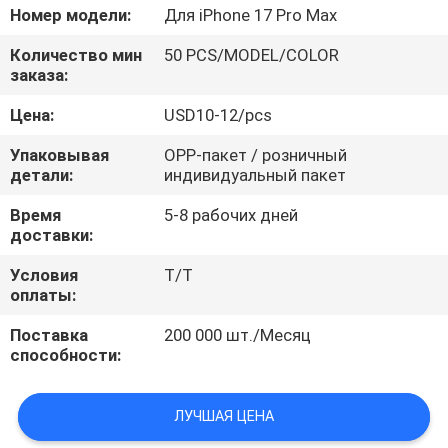
Номер модели:
Для iPhone 17 Pro Max
КОНТРОЛЬ
Количество мин
50 PCS/MODEL/COLOR
КАЧЕСТВА
заказа:
Цена:
USD10-12/pcs
СВЯЖИТЕСЬ
Упаковывая
OPP-пакет / розничный
С
детали:
индивидуальный пакет
НАМИ
Время
5-8 рабочих дней
доставки:
НОВОСТИ
Условия
Т/Т
оплаты:
СЛУЧАИ
Поставка
200 000 шт./Месяц
способности:
NEWS
ЛУЧШАЯ ЦЕНА