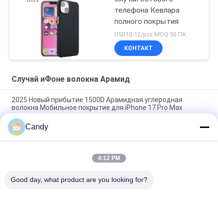
телефона Кевлара
полного покрытия
USD10-12/pcs MOQ:50 ПК
КОНТАКТ
Случай иФоне волокна Арамид
2025 Новый прибытие 1500D Арамидная углеродная
волокна Мобильное покрытие для iPhone 17 Pro Max
Candy
Премиальный чехол для мобильного телефона из
арамидного углеродного волокна с металлической рамкой
для iPhone 17 Pro Max
4:12 PM
Металлическая оболочка из углеродного волокна для
iPhone 17 Pro Max
Good day, what product are you looking for?
Популярные категории
Все