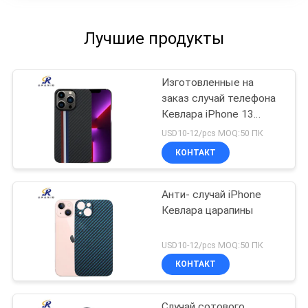
Лучшие продукты
Изготовленные на
заказ случай телефона
Кевлара iPhone 13
логотипа
USD10-12/pcs MOQ:50 ПК
минималистские Pro
КОНТАКТ
Анти- случай iPhone
Кевлара царапины
USD10-12/pcs MOQ:50 ПК
КОНТАКТ
Случай сотового