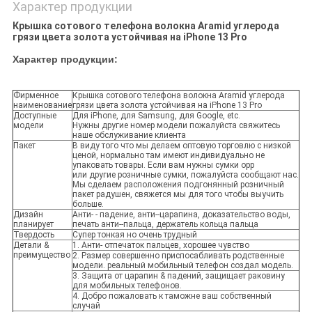
Характер продукции
Крышка сотового телефона волокна Aramid углерода
грязи цвета золота устойчивая на iPhone 13 Pro
Характер продукции:
Фирменное
Крышка сотового телефона волокна Aramid углерода
наименование
грязи цвета золота устойчивая на iPhone 13 Pro
Доступные
Для iPhone, для Samsung, для Google, etc.
модели
Нужны другие номер модели пожалуйста свяжитесь
наше обслуживание клиента
Пакет
В виду того что мы делаем оптовую торговлю с низкой
ценой, нормально там имеют индивидуально не
упаковать товары. Если вам нужны сумки opp
или другие розничные сумки, пожалуйста сообщают нас.
Мы сделаем расположения подгонянный розничный
пакет радушен, свяжется мы для того чтобы выучить
больше.
Дизайн
Анти- - падение, анти--царапина, доказательство воды,
планирует
печать анти--пальца, держатель кольца пальца
Твердость
Супер тонкая но очень трудный
Детали &
1. Анти- отпечаток пальцев, хорошее чувство
преимущество
2. Размер совершенно приспосабливать родственные
модели. реальный мобильный телефон создал модель.
3. Защита от царапин & падений, защищает раковину
для мобильных телефонов.
4. Добро пожаловать к таможне ваш собственный
случай