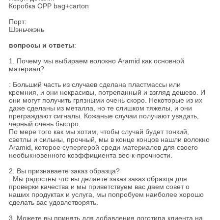
Коробка OPP bag+carton
Порт:
Шэньчжэнь
вопросы и ответы
:
1. Почему мы выбираем волокно Aramid как основной
материал?
: Больший часть из случаев сделана пластмассы или
кремния, и они некрасивы, потрепанный и взгляд дешево. И
они могут получить грязными очень скоро. Некоторые из их
даже сделаны из металла, но те слишком тяжелы, и они
преграждают сигналы. Кожаные случаи получают увядать,
черный очень быстро.
По мере того как мы хотим, чтобы случай будет тонкий,
светлы и сильны, прочный, мы в конце концов нашли волокно
Aramid, которое супергерой среди материалов для своего
необыкновенного коэффициента вес-к-прочности.
2. Вы признаваете заказ образца?
: Мы радостны что вы делаете заказ заказ образца для
проверки качества и мы приветствуем вас даем совет о
наших продуктах и услуга, мы попробуем наиболее хорошо
сделать вас удовлетворять.
3. Можете вы принять для добавления логотипа клиента на