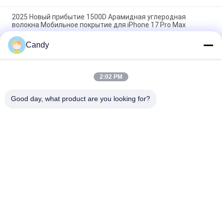
2025 Новый прибытие 1500D Арамидная углеродная
волокна Мобильное покрытие для iPhone 17 Pro Max
Candy
Премиальный чехол для мобильного телефона из
арамидного углеродного волокна с металлической рамкой
для iPhone 17 Pro Max
2:02 PM
Металлическая оболочка из углеродного волокна для
iPhone 17 Pro Max
Good day, what product are you looking for?
Популярные категории
Все
Случай Телефона 
Случай ИФоне 
Волокна Арамид
Волокна Арамид
Волокно Самсунг 
Случай Хуавай 
Арамид Покрывает
Волокна Арамид
Случай Дозора 
Выгравированный 
Волокна Арамид
Деревянный 