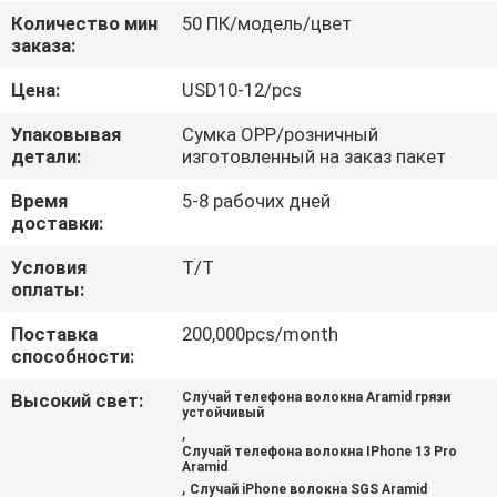
Количество мин
50 ПК/модель/цвет
КОНТРОЛЬ
заказа:
КАЧЕСТВА
Цена:
USD10-12/pcs
Упаковывая
Сумка OPP/розничный
СВЯЖИТЕСЬ
детали:
изготовленный на заказ пакет
С
Время
5-8 рабочих дней
доставки:
НАМИ
Условия
T/T
оплаты:
НОВОСТИ
Поставка
200,000pcs/month
способности:
СЛУЧАИ
Высокий свет:
Случай телефона волокна Aramid грязи
устойчивый
,
NEWS
Случай телефона волокна IPhone 13 Pro
Aramid
,
Случай iPhone волокна SGS Aramid