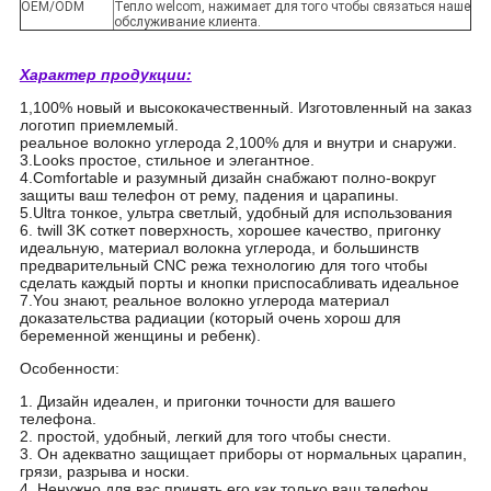
OEM/ODM
Тепло welcom, нажимает для того чтобы связаться наше
обслуживание клиента.
Характер продукции:
1,100% новый и высококачественный. Изготовленный на заказ
логотип приемлемый.
реальное волокно углерода 2,100% для и внутри и снаружи.
3.Looks простое, стильное и элегантное.
4.Comfortable и разумный дизайн снабжают полно-вокруг
защиты ваш телефон от рему, падения и царапины.
5.Ultra тонкое, ультра светлый, удобный для использования
6. twill 3K соткет поверхность, хорошее качество, пригонку
идеальную, материал волокна углерода, и большинств
предварительный CNC режа технологию для того чтобы
сделать каждый порты и кнопки приспосабливать идеальное
7.You знают, реальное волокно углерода материал
доказательства радиации (который очень хорош для
беременной женщины и ребенк).
Особенности:
1. Дизайн идеален, и пригонки точности для вашего
телефона.
2. простой, удобный, легкий для того чтобы снести.
3. Он адекватно защищает приборы от нормальных царапин,
грязи, разрыва и носки.
4. Ненужно для вас принять его как только ваш телефон