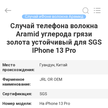
Shenzhen
JRL
Technology
Co.,
Ltd.
Случай иФоне волокна Арамид
All
Rights
Случай телефона волокна
ДОМ
Reserved.
Aramid углерода грязи
ТОВАРЫ
золота устойчивый для SGS
IPhone 13 Pro
ВИДЕО
Место
Гуандун, Китай
происхождения:
VR-
ШОУ
Фирменное
JRL OR OEM
наименование:
О
Сертификация:
SGS
НАС
Номер модели:
На iPhone 13 Pro