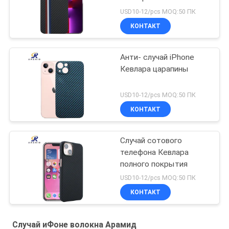
логотипа
USD10-12/pcs MOQ:50 ПК
минималистские Pro
КОНТАКТ
Анти- случай iPhone
Кевлара царапины
USD10-12/pcs MOQ:50 ПК
КОНТАКТ
Случай сотового
телефона Кевлара
полного покрытия
USD10-12/pcs MOQ:50 ПК
КОНТАКТ
Случай иФоне волокна Арамид