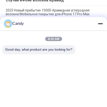
Случай иФоне волокна Арамид
2025 Новый прибытие 1500D Арамидная углеродная
волокна Мобильное покрытие для iPhone 17 Pro Max
Candy
Премиальный чехол для мобильного телефона из
арамидного углеродного волокна с металлической рамкой
для iPhone 17 Pro Max
8:32 AM
Металлическая оболочка из углеродного волокна для
iPhone 17 Pro Max
Good day, what product are you looking for?
Популярные категории
Все
Случай Телефона 
Случай ИФоне 
Волокна Арамид
Волокна Арамид
Волокно Самсунг 
Случай Хуавай 
Арамид Покрывает
Волокна Арамид
Случай Дозора 
Выгравированный 
Волокна Арамид
Деревянный 