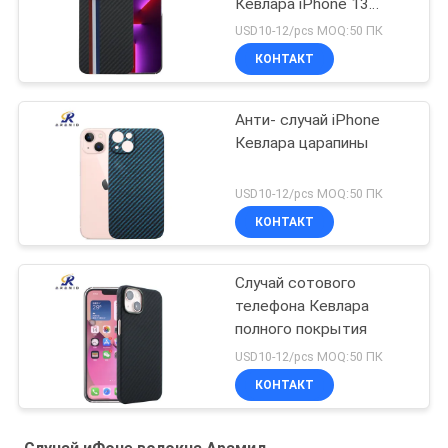
Кевлара iPhone 13
логотипа
USD10-12/pcs MOQ:50 ПК
минималистские Pro
КОНТАКТ
Анти- случай iPhone
Кевлара царапины
USD10-12/pcs MOQ:50 ПК
КОНТАКТ
Случай сотового
телефона Кевлара
полного покрытия
USD10-12/pcs MOQ:50 ПК
КОНТАКТ