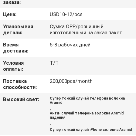
заказа:
КОНТРОЛЬ
Цена:
USD10-12/pcs
КАЧЕСТВА
Упаковывая
Сумка OPP/розничный
детали:
изготовленный на заказ пакет
СВЯЖИТЕСЬ
Время
5-8 рабочих дней
доставки:
С
НАМИ
Условия
T/T
оплаты:
Поставка
200,000pcs/month
НОВОСТИ
способности:
Высокий свет:
Супер тонкий случай телефона волокна
СЛУЧАИ
Aramid
,
Анти- случай телефона волокна Aramid
падения
NEWS
,
Супер тонкий случай iPhone волокна Aramid