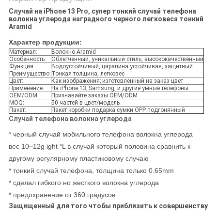
Случай на iPhone 13 Pro, супер тонкий случай телефона
волокна углерода наградного черного легковеса тонкий
Aramid
Характер продукции:
Материал:
Волокно Aramid
Особенность:
Облегченный, уникальный стиль, высококачественный
Функция:
Водоустойчивый, царапина устойчивая, защитный
Преимущество:
Тонкая толщина, легковес
Цвет:
Как изображения; изготовленный на заказ цвет
Применение:
На iPhone 13; Samsung, и другие умные телефоны
OEM/ODM:
Признавайте заказы OEM/ODM
MOQ:
50 частей в цвет/модель
Пакет:
Пакет коробки подарка сумки OPP подгонянный
Случай телефона волокна углерода
* черный случай мобильного телефона волокна углерода
вес 10~12g ight *L в случай который половина сравнить к
другому регулярному пластиковому случаю
* тонкий случай телефона, толщина только 0.65mm
* сделал гибкого но жесткого волокна углерода
* предохранение от 360 градусов
Защищенный для того чтобы приблизить к совершенству