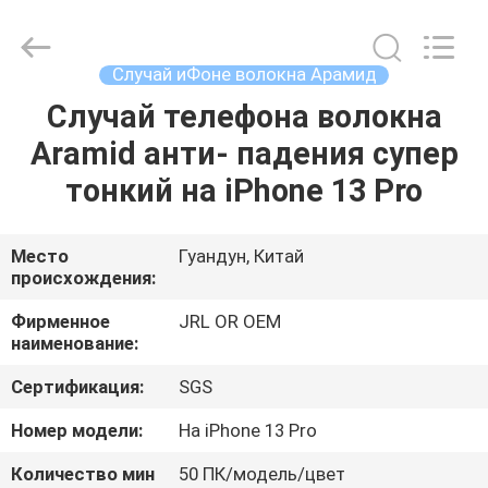
Shenzhen
JRL
Technology
Co.,
Ltd.
Случай иФоне волокна Арамид
All
Rights
Случай телефона волокна
ДОМ
Reserved.
Aramid анти- падения супер
ТОВАРЫ
тонкий на iPhone 13 Pro
ВИДЕО
Место
Гуандун, Китай
происхождения:
VR-
Фирменное
JRL OR OEM
наименование:
ШОУ
Сертификация:
SGS
О
Номер модели:
На iPhone 13 Pro
НАС
Количество мин
50 ПК/модель/цвет