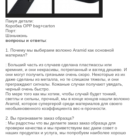
Пакуя детали:
Коробка OPP bag+carton
Порт:
Шэньчжэнь
вопросы и ответы
:
1. Почему мы выбираем волокно Aramid как основной
материал?
: Больший часть из случаев сделана пластмассы или
кремния, и они некрасивы, потрепанный и взгляд дешево. И
они могут получить грязными очень скоро. Некоторые из их
даже сделаны из металла, но те слишком тяжелы, и они
преграждают сигналы. Кожаные случаи получают увядать,
черный очень быстро.
По мере того как мы хотим, чтобы случай будет тонкий,
светлы и сильны, прочный, мы в конце концов нашли волокно
Aramid, которое супергерой среди материалов для своего
необыкновенного коэффициента вес-к-прочности.
2. Вы признаваете заказ образца?
: Мы радостны что вы делаете заказ заказ образца для
проверки качества и мы приветствуем вас даем совет о
наших продуктах и услуга, мы попробуем наиболее хорошо