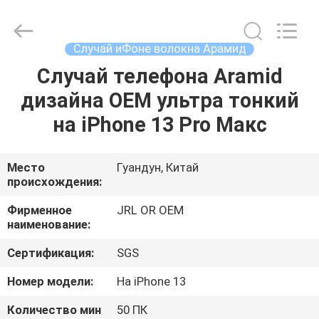
Shenzhen
JRL
Technology
Co.,
Ltd.
Случай иФоне волокна Арамид
All
Rights
Случай телефона Aramid
ДОМ
Reserved.
дизайна OEM ультра тонкий
ТОВАРЫ
на iPhone 13 Pro Макс
ВИДЕО
Место
Гуандун, Китай
происхождения:
VR-
Фирменное
JRL OR OEM
наименование:
ШОУ
Сертификация:
SGS
О
Номер модели:
На iPhone 13
НАС
Количество мин
50 ПК