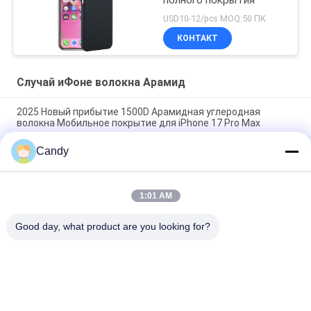
USD10-12/pcs MOQ:50 ПК
КОНТАКТ
Случай иФоне волокна Арамид
2025 Новый прибытие 1500D Арамидная углеродная
волокна Мобильное покрытие для iPhone 17 Pro Max
Candy
Премиальный чехол для мобильного телефона из
арамидного углеродного волокна с металлической рамкой
для iPhone 17 Pro Max
1:01 AM
Металлическая оболочка из углеродного волокна для
iPhone 17 Pro Max
Good day, what product are you looking for?
Популярные категории
Все
Случай Телефона 
Случай ИФоне 
Волокна Арамид
Волокна Арамид