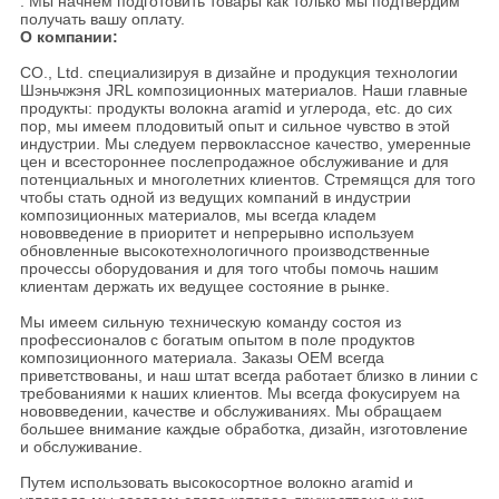
: Мы начнем подготовить товары как только мы подтвердим
получать вашу оплату.
О компании:
CO., Ltd. специализируя в дизайне и продукция технологии
Шэньчжэня JRL композиционных материалов. Наши главные
продукты: продукты волокна aramid и углерода, etc. до сих
пор, мы имеем плодовитый опыт и сильное чувство в этой
индустрии. Мы следуем первоклассное качество, умеренные
цен и всестороннее послепродажное обслуживание и для
потенциальных и многолетних клиентов. Стремящся для того
чтобы стать одной из ведущих компаний в индустрии
композиционных материалов, мы всегда кладем
нововведение в приоритет и непрерывно используем
обновленные высокотехнологичного производственные
прочессы оборудования и для того чтобы помочь нашим
клиентам держать их ведущее состояние в рынке.
Мы имеем сильную техническую команду состоя из
профессионалов с богатым опытом в поле продуктов
композиционного материала. Заказы OEM всегда
приветствованы, и наш штат всегда работает близко в линии с
требованиями к наших клиентов. Мы всегда фокусируем на
нововведении, качестве и обслуживаниях. Мы обращаем
большее внимание каждые обработка, дизайн, изготовление
и обслуживание.
Путем использовать высокосортное волокно aramid и