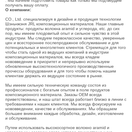
: Мы начнем подготовить товары как только мы подтвердим
получать вашу оплату.
О компании:
CO., Ltd. специализируя в дизайне и продукция технологии
Шэньчжэня JRL композиционных материалов. Наши главные
продукты: продукты волокна aramid и углерода, etc. до сих
пор, мы имеем плодовитый опыт и сильное чувство в этой
индустрии. Мы следуем первоклассное качество, умеренные
цен и всестороннее послепродажное обслуживание и для
потенциальных и многолетних клиентов. Стремящся для того
чтобы стать одной из ведущих компаний в индустрии
композиционных материалов, мы всегда кладем
нововведение в приоритет и непрерывно используем
обновленные высокотехнологичного производственные
прочессы оборудования и для того чтобы помочь нашим
клиентам держать их ведущее состояние в рынке.
Мы имеем сильную техническую команду состоя из
профессионалов с богатым опытом в поле продуктов
композиционного материала. Заказы OEM всегда
приветствованы, и наш штат всегда работает близко в линии с
требованиями к наших клиентов. Мы всегда фокусируем на
нововведении, качестве и обслуживаниях. Мы обращаем
большее внимание каждые обработка, дизайн, изготовление
и обслуживание.
Путем использовать высокосортное волокно aramid и