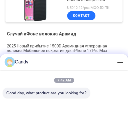
USD10-12/pcs MOQ:50 ПК
КОНТАКТ
Случай иФоне волокна Арамид
2025 Новый прибытие 1500D Арамидная углеродная
волокна Мобильное покрытие для iPhone 17 Pro Max
Candy
Премиальный чехол для мобильного телефона из
арамидного углеродного волокна с металлической рамкой
для iPhone 17 Pro Max
7:42 AM
Металлическая оболочка из углеродного волокна для
iPhone 17 Pro Max
Good day, what product are you looking for?
Популярные категории
Все
Случай Телефона 
Случай ИФоне 
Волокна Арамид
Волокна Арамид