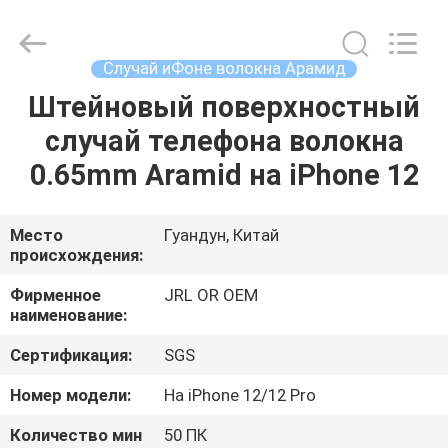
Shenzhen
JRL
Technology
Co.,
Ltd.
Случай иФоне волокна Арамид
All
Rights
Штейновый поверхностный
ДОМ
Reserved.
случай телефона волокна
ТОВАРЫ
0.65mm Aramid на iPhone 12
ВИДЕО
Место
Гуандун, Китай
происхождения:
VR-
Фирменное
JRL OR OEM
наименование:
ШОУ
Сертификация:
SGS
О
Номер модели:
На iPhone 12/12 Pro
НАС
Количество мин
50 ПК