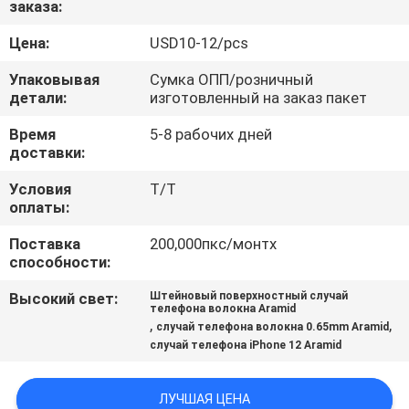
заказа:
КОНТРОЛЬ
Цена:
USD10-12/pcs
КАЧЕСТВА
Упаковывая
Сумка ОПП/розничный
детали:
изготовленный на заказ пакет
СВЯЖИТЕСЬ
Время
5-8 рабочих дней
доставки:
С
НАМИ
Условия
T/T
оплаты:
Поставка
200,000пкс/монтх
НОВОСТИ
способности:
Высокий свет:
Штейновый поверхностный случай
СЛУЧАИ
телефона волокна Aramid
,
,
случай телефона волокна 0.65mm Aramid
случай телефона iPhone 12 Aramid
NEWS
ЛУЧШАЯ ЦЕНА