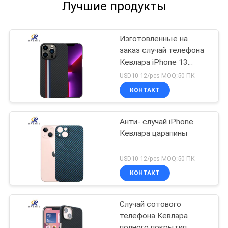
Лучшие продукты
Изготовленные на
заказ случай телефона
Кевлара iPhone 13
логотипа
USD10-12/pcs MOQ:50 ПК
минималистские Pro
КОНТАКТ
Анти- случай iPhone
Кевлара царапины
USD10-12/pcs MOQ:50 ПК
КОНТАКТ
Случай сотового
телефона Кевлара
полного покрытия