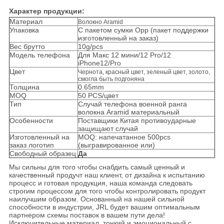
Характер продукции:
Материал
Волокно Aramid
Упаковка
С пакетом сумки Opp (пакет поддержки
изготовленный на заказ)
Вес брутто
10g/pcs
Модель телефона
Для Макс 12 мини/12 Pro/12
iPhone12/Pro
Цвет
Чернота, красный цвет, зеленый цвет, золото,
смогла быть подгоняна
Толщина
0.65mm
MOQ
50 PCS/цвет
Тип
Случай телефона военной ранга
волокна Aramid материальный
Особенности
Поставщики Китая противоударные
защищают случай
Изготовленный на
MOQ: напечатанное 500pcs
заказ логотип
(выгравированное или)
Свободный образец
Да
Мы сильны для того чтобы снабдить самый ценный и
качественный продучт наш клиент, от дизайна к испытанию
процесс и готовая продукция, наша команда следовать
строгим процессом для того чтобы контролировать продукт
наилучшим образом. Основанный на нашей сильной
способности в индустрии, JRL будет вашим оптимальным
партнером схемы поставок в вашем пути дела!
Исключительные материал, тонкий и эмоциональный с