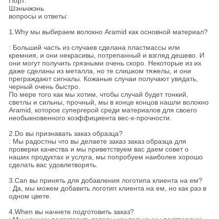
Порт:
Шэньчжэнь
вопросы и ответы:
1.Why мы выбираем волокно Aramid как основной материал?
: Больший часть из случаев сделана пластмассы или
кремния, и они некрасивы, потрепанный и взгляд дешево. И
они могут получить грязными очень скоро. Некоторые из их
даже сделаны из металла, но те слишком тяжелы, и они
преграждают сигналы. Кожаные случаи получают увядать,
черный очень быстро.
По мере того как мы хотим, чтобы случай будет тонкий,
светлы и сильны, прочный, мы в конце концов нашли волокно
Aramid, которое супергерой среди материалов для своего
необыкновенного коэффициента вес-к-прочности.
2.Do вы признавать заказ образца?
: Мы радостны что вы делаете заказ заказ образца для
проверки качества и мы приветствуем вас даем совет о
наших продуктах и услуга, мы попробуем наиболее хорошо
сделать вас удовлетворять.
3.Can вы принять для добавления логотипа клиента на ем?
: Да, мы можем добавить логотип клиента на ем, но как раз в
одном цвете.
4.When вы начнете подготовить заказ?