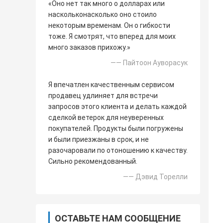
«Оно нет так много о долларах или
наскольконасколько оно стоило
некоторым временам. Он о гибкости
тоже. Я смотрят, что вперед для моих
много заказов прихожу.»
—— Пайтоон Ауворасук
Я впечатлен качественным сервисом
продавец удлиняет для встречи
запросов этого клиента и делать каждой
сделкой ветерок для неуверенных
покупателей. Продукты были погружены
и были приезжаны в срок, и не
разочаровали по отоношению к качеству.
Сильно рекомендованный.
—— Дэвид Торелли
ОСТАВЬТЕ НАМ СООБЩЕНИЕ