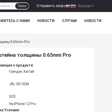
Отправить запрос
|
Russian
Поиск
ЯЖИТЕСЬ С НАМИ
НОВОСТИ
СЛУЧАИ
НОВОСТИ
лщины 0.65mm Pro
 штейна толщины 0.65mm Pro
мация о продукте:
Гуандун, Китай
JRL OR OEM
SGS
На iPhone 12 Pro
ка Условия: