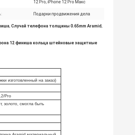
12 Pro, iPhone 12 Pro Макс
:
Подарки продвижения дела
ниша
,
Случай телефона толщины 0.65mm Aramid
,
ефона 12 финиша кольца штейновые защитные
жки изготовленный на заказ)
12/Pro
т, золото, смогла быть
локна Aramid материальный