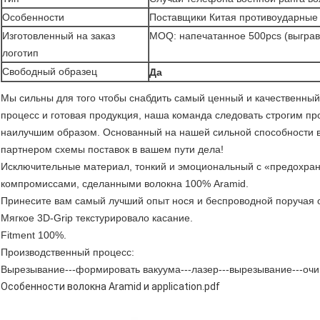
Особенности
Поставщики Китая противоударные
Изготовленный на заказ
MOQ: напечатанное 500pcs (выграв
логотип
Свободный образец
Да
Мы сильны для того чтобы снабдить самый ценный и качественный 
процесс и готовая продукция, наша команда следовать строгим пр
наилучшим образом. Основанный на нашей сильной способности в
партнером схемы поставок в вашем пути дела!
Исключительные материал, тонкий и эмоциональный с «предохран
компромиссами, сделанными волокна 100% Aramid.
Принесите вам самый лучший опыт нося и беспроводной поручая 
Мягкое 3D-Grip текстурировало касание.
Fitment 100%.
Производственный процесс:
Вырезывание---формировать вакуума---лазер---вырезывание---очищ
Особенности волокна Aramid и application.pdf