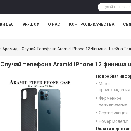
ВИДЕО
VR-ШОУ
О НАС
КОНТРОЛЬ КАЧЕСТВА
СВ
а Арамид
Случай Телефона Aramid IPhone 12 Финиша Штейна То
Случай телефона Aramid iPhone 12 финиша
Подробная инфор
Место
происхождения:
Фирменное
наименование:
Сертификация:
Номер модели:
Оплата и достав