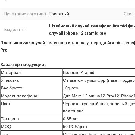
Печатание логотипа:
Принятый
Стиль
Штейновый случай телефона Aramid фи
Выделить:
случай iphone 12 aramid pro
Пластиковые случай телефона волокна углерода Aramid тел
Pro
Характер продукции:
Материал
Волокно Aramid
Упаковка
С пакетом сумки Opp (пакет поддер
Вес брутто
10g/pcs
Модель телефона
Для Макс 12 мини/12 Pro/12 iPhone
Цвет
Чернота, красный цвет, зеленый цве
подгоняна
Толщина
0.65mm
MOQ
50 PCS/цвет
Тип
Случай телефона военной ранга во