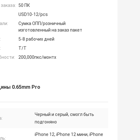
заказа:
50 ПК
USD10-12/pcs
али:
Сумка ОПП/розничный
изготовленный на заказ пакет
:
5-8 рабочих дней
:
T/T
бности:
200,000пкс/монтх
щины 0.65mm Pro
Черный и серый, смогл быть
а:
подгоняно
iPhone 12, iPhone 12 мини, iPhone
ль: