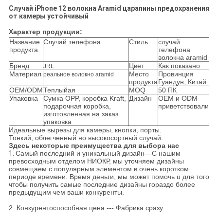
Случай iPhone 12 волокна Aramid царапины предохранения
от камеры устойчивый
Характер продукции:
Название
Случай телефона
Стиль
случай
продукта
телефона
волокна aramid
Бренд
Цвет
Как показано
JRL
Материал
Место
Провинция
реальное волокно aramid
продукта
Гуандун, Китай
OEM/ODM
Теплыйая
MOQ
50 ПК
Упаковка
Сумка OPP, коробка Kraft,
Дизайн
OEM и ODM
подарочная коробка,
приветствовали
изготовленная на заказ
упаковка
Идеальные вырезы для камеры, кнопки, порты.
Тонкий, облегченный но высокосортный случай.
Здесь некоторые преимущества для выбора нас
1.
Самый последний и уникальный дизайн---С нашим
превосходным отделом НИОКР, мы уточняем дизайны
совмещаем с популярным элементом в очень коротком
периоде времени. Время деньги, мы может помочь u для того
чтобы получить самые последние дизайны гораздо более
предыдущим чем ваши конкуренты.
2. Конкурентоспособная цена --- Фабрика сразу.