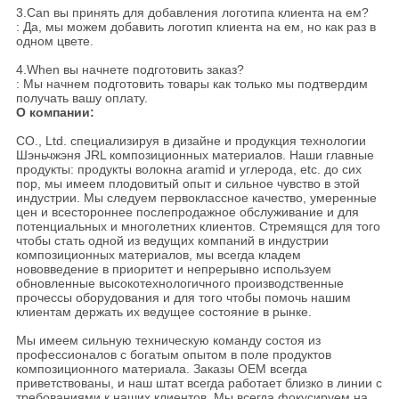
3.Can вы принять для добавления логотипа клиента на ем?
: Да, мы можем добавить логотип клиента на ем, но как раз в
одном цвете.
4.When вы начнете подготовить заказ?
: Мы начнем подготовить товары как только мы подтвердим
получать вашу оплату.
О компании:
CO., Ltd. специализируя в дизайне и продукция технологии
Шэньчжэня JRL композиционных материалов. Наши главные
продукты: продукты волокна aramid и углерода, etc. до сих
пор, мы имеем плодовитый опыт и сильное чувство в этой
индустрии. Мы следуем первоклассное качество, умеренные
цен и всестороннее послепродажное обслуживание и для
потенциальных и многолетних клиентов. Стремящся для того
чтобы стать одной из ведущих компаний в индустрии
композиционных материалов, мы всегда кладем
нововведение в приоритет и непрерывно используем
обновленные высокотехнологичного производственные
прочессы оборудования и для того чтобы помочь нашим
клиентам держать их ведущее состояние в рынке.
Мы имеем сильную техническую команду состоя из
профессионалов с богатым опытом в поле продуктов
композиционного материала. Заказы OEM всегда
приветствованы, и наш штат всегда работает близко в линии с
требованиями к наших клиентов. Мы всегда фокусируем на