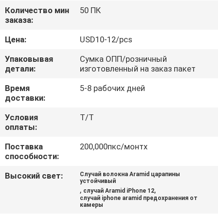
Количество мин
50 ПК
КОНТРОЛЬ
заказа:
КАЧЕСТВА
Цена:
USD10-12/pcs
Упаковывая
Сумка ОПП/розничный
СВЯЖИТЕСЬ
детали:
изготовленный на заказ пакет
С
Время
5-8 рабочих дней
доставки:
НАМИ
Условия
T/T
оплаты:
НОВОСТИ
Поставка
200,000пкс/монтх
способности:
СЛУЧАИ
Высокий свет:
Случай волокна Aramid царапины
устойчивый
,
,
случай Aramid iPhone 12
NEWS
случай iphone aramid предохранения от
камеры