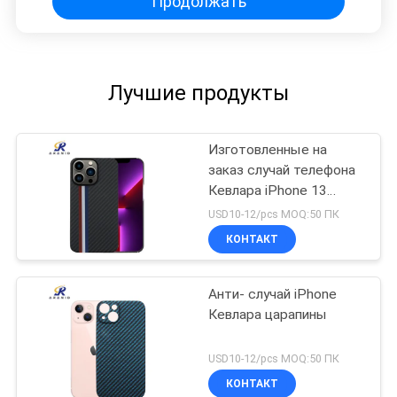
Продолжать
Лучшие продукты
Изготовленные на
заказ случай телефона
Кевлара iPhone 13
логотипа
USD10-12/pcs MOQ:50 ПК
минималистские Pro
КОНТАКТ
Анти- случай iPhone
Кевлара царапины
USD10-12/pcs MOQ:50 ПК
КОНТАКТ