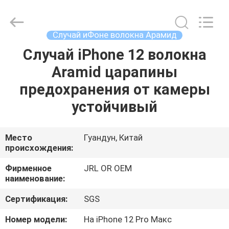
Shenzhen
JRL
Technology
Co.,
Ltd.
Случай иФоне волокна Арамид
All
Rights
Случай iPhone 12 волокна
ДОМ
Reserved.
Aramid царапины
ТОВАРЫ
предохранения от камеры
устойчивый
ВИДЕО
Место
Гуандун, Китай
происхождения:
VR-
ШОУ
Фирменное
JRL OR OEM
наименование:
О
Сертификация:
SGS
НАС
Номер модели:
На iPhone 12 Pro Макс