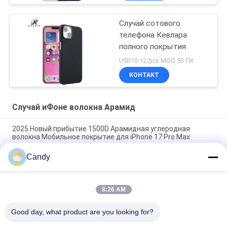
Случай сотового
телефона Кевлара
полного покрытия
USD10-12/pcs MOQ:50 ПК
КОНТАКТ
Случай иФоне волокна Арамид
2025 Новый прибытие 1500D Арамидная углеродная
волокна Мобильное покрытие для iPhone 17 Pro Max
Candy
Премиальный чехол для мобильного телефона из
арамидного углеродного волокна с металлической рамкой
для iPhone 17 Pro Max
8:26 AM
Металлическая оболочка из углеродного волокна для
iPhone 17 Pro Max
Good day, what product are you looking for?