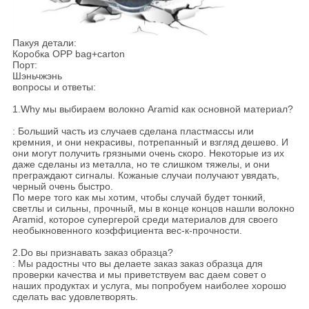
Пакуя детали:
Коробка OPP bag+carton
Порт:
Шэньчжэнь
вопросы и ответы:
1.Why мы выбираем волокно Aramid как основной материал?
: Больший часть из случаев сделана пластмассы или
кремния, и они некрасивы, потрепанный и взгляд дешево. И
они могут получить грязными очень скоро. Некоторые из их
даже сделаны из металла, но те слишком тяжелы, и они
преграждают сигналы. Кожаные случаи получают увядать,
черный очень быстро.
По мере того как мы хотим, чтобы случай будет тонкий,
светлы и сильны, прочный, мы в конце концов нашли волокно
Aramid, которое супергерой среди материалов для своего
необыкновенного коэффициента вес-к-прочности.
2.Do вы признавать заказ образца?
: Мы радостны что вы делаете заказ заказ образца для
проверки качества и мы приветствуем вас даем совет о
наших продуктах и услуга, мы попробуем наиболее хорошо
сделать вас удовлетворять.