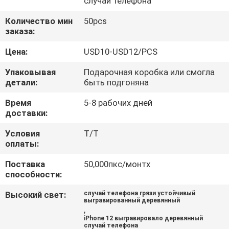
случай телефона
КОНТРОЛЬ
Количество мин
50pcs
заказа:
КАЧЕСТВА
Цена:
USD10-USD12/PCS
СВЯЖИТЕСЬ
Упаковывая
Подарочная коробка или смогла
детали:
быть подгоняна
С
Время
5-8 рабочих дней
НАМИ
доставки:
Условия
T/T
НОВОСТИ
оплаты:
Поставка
50,000пкс/монтх
СЛУЧАИ
способности:
Высокий свет:
случай телефона грязи устойчивый
выгравированный деревянный
NEWS
,
iPhone 12 выгравировало деревянный
случай телефона