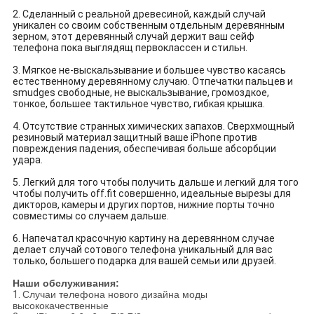
2. Сделанный с реальной древесиной, каждый случай
уникален со своим собственным отдельным деревянным
зерном, этот деревянный случай держит ваш сейф
телефона пока выглядящ первоклассен и стильн.
3. Мягкое не-выскальзывание и большее чувство касаясь
естественному деревянному случаю. Отпечатки пальцев и
smudges свободные, не выскальзывание, громоздкое,
тонкое, большее тактильное чувство, гибкая крышка.
4. Отсутствие странных химических запахов. Сверхмощный
резиновый материал защитный ваше iPhone против
повреждения падения, обеспечивая больше абсорбции
удара.
5. Легкий для того чтобы получить дальше и легкий для того
чтобы получить off.fit совершенно, идеальные вырезы для
дикторов, камеры и других портов, нижние порты точно
совместимы со случаем дальше.
6. Напечатал красочную картину на деревянном случае
делает случай сотового телефона уникальный для вас
только, большего подарка для вашей семьи или друзей.
Наши обслуживания:
1.
Случаи телефона нового дизайна моды
высококачественные