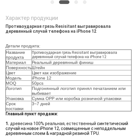
Характер продукции
Противоударная грязь Resisitant выгравировала
деревянный случай телефона на iPhone 12
Детали продукта:
Название
Противоударная грязь Resisitant выгравировала
продукта
деревянный случай телефона на iPhone 12
Материал
Реальный деревянный финиш
Поверхность
Штейн
Цвет
Цвет как изображение
Модель
iPhone 12
MOQ
50pcs
Логотип
Подгонянный логотип принял печатанием или
выбивает
Упаковка
Сумка OPP или коробка розничной упаковки
Срок
3~7 дней
поставки
Главный пункт продажи:
1.
древесина 100% реальная, естественный
синтетический
случай на новое iPhone 12, совмещенные с неподдельным
деревянным слоем & наградной резиной TPU
.