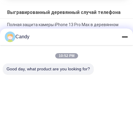
Выгравированный деревянный случай телефона
Полная защита камеры iPhone 13 Pro Max в деревянном
чехле
Candy
Пригладьте толщину 0.2mm случая телефона iPhone 13
мини деревянную
10:52 PM
случай телефона iPhone 13 Pro деревянный с дизайном
предохранения от камеры
Good day, what product are you looking for?
Популярные категории
Все
Случай Телефона 
Случай ИФоне 
Волокна Арамид
Волокна Арамид
Волокно Самсунг 
Случай Хуавай 
Арамид Покрывает
Волокна Арамид
Случай Дозора 
Выгравированный 