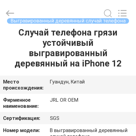
Shenzhen
JRL
Technology
Co.,
Ltd.
Выгравированный деревянный случай телефона
All
Rights
Случай телефона грязи
ДОМ
Reserved.
устойчивый
ТОВАРЫ
выгравированный
деревянный на iPhone 12
ВИДЕО
Место
Гуандун, Китай
происхождения:
VR-
ШОУ
Фирменное
JRL OR OEM
наименование:
О
Сертификация:
SGS
НАС
Номер модели:
В выгравированный деревянный