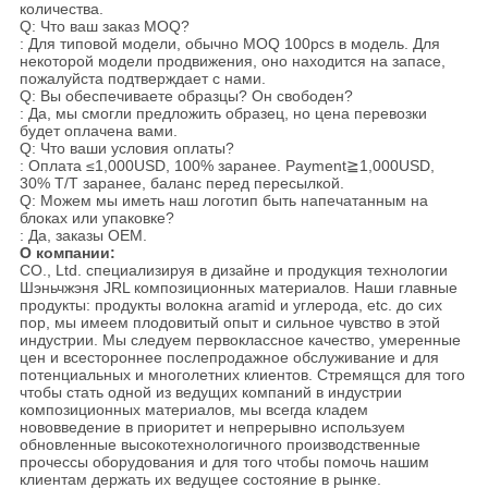
количества.
Q: Что ваш заказ MOQ?
: Для типовой модели, обычно MOQ 100pcs в модель. Для
некоторой модели продвижения, оно находится на запасе,
пожалуйста подтверждает с нами.
Q: Вы обеспечиваете образцы? Он свободен?
: Да, мы смогли предложить образец, но цена перевозки
будет оплачена вами.
Q: Что ваши условия оплаты?
: Оплата ≤1,000USD, 100% заранее. Payment≧1,000USD,
30% T/T заранее, баланс перед пересылкой.
Q: Можем мы иметь наш логотип быть напечатанным на
блоках или упаковке?
: Да, заказы OEM.
О компании:
CO., Ltd. специализируя в дизайне и продукция технологии
Шэньчжэня JRL композиционных материалов. Наши главные
продукты: продукты волокна aramid и углерода, etc. до сих
пор, мы имеем плодовитый опыт и сильное чувство в этой
индустрии. Мы следуем первоклассное качество, умеренные
цен и всестороннее послепродажное обслуживание и для
потенциальных и многолетних клиентов. Стремящся для того
чтобы стать одной из ведущих компаний в индустрии
композиционных материалов, мы всегда кладем
нововведение в приоритет и непрерывно используем
обновленные высокотехнологичного производственные
прочессы оборудования и для того чтобы помочь нашим
клиентам держать их ведущее состояние в рынке.