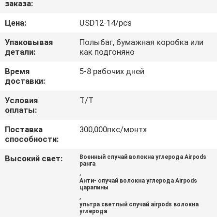
заказа:
КОНТРОЛЬ
Цена:
USD12-14/pcs
КАЧЕСТВА
Упаковывая
Полыбаг, бумажная коробка или
детали:
как подгоняно
СВЯЖИТЕСЬ
Время
5-8 рабочих дней
доставки:
С
НАМИ
Условия
Т/Т
оплаты:
Поставка
300,000пкс/монтх
НОВОСТИ
способности:
Высокий свет:
Военный случай волокна углерода Airpods
СЛУЧАИ
ранга
,
Анти- случай волокна углерода Airpods
царапины
NEWS
,
ультра светлый случай airpods волокна
углерода