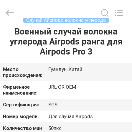
Shenzhen
JRL
Technology
Co.,
Ltd.
Случай Айрподс волокна углерода
All
Rights
Военный случай волокна
ДОМ
Reserved.
углерода Airpods ранга для
ТОВАРЫ
Airpods Pro 3
ВИДЕО
Место
Гуандун, Китай
происхождения:
VR-
Фирменное
JRL OR OEM
наименование:
ШОУ
Сертификация:
SGS
О
Номер модели:
Для случая Airpods
НАС
Количество мин
50пкс