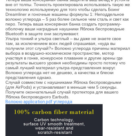
вне от толпы. Точность проектировала использовать такую же
технологию используемую для того чтобы сделать Боинг
Dreamliner и гоночные машины формулы 1: Неподдельное
волокно углерода – 5 раз более сильное чем сталь и свет как
перо. Теперь ваша консервная банка создать программу-
оболочку ваши наградные наушники Яблока беспроводные
Bluetooth в защите они заслуживают.
Ультра тонкий и ультра светлый – вы даже не знаете свое
там, за исключением всех людей спрашивая, «куда вы
получили этот случай?» Волокно углерода причины материал
выбора в воздушно-космическом пространстве, мотор
участвуя в гонке, конкурсное плавание и другие арены где
результаты высшего уровня необходимы просто потому что
самый лучший материал ультра-представления вокруг.
Волокно углерода нет не дешево, а качества и блески
представления однако.
Случай совместим с наушниками Яблока беспроводными
(для AirPods) и устанавливает в меньше чем 5 секунды.
Получите окончательный случай протектора для вашего
Яблока беспроводного Earbuds.
Волокно application.pdf углерода