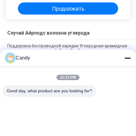
Продолжать
Случай Айрподс волокна углерода
Поддержка беспроводной зарядки Углеродная арамидная
волокна наушники для AirPods Pro 3
Candy
Чехлы для наушников из углеродного арамида черного
цвета для AirPods Pro 3
11:13 PM
Ударностойкий наушниковый корпус из углеродного
арамида для AirPods Pro 3
Good day, what product are you looking for?
Популярные категории
Все
Случай Телефона 
Случай ИФоне 
Волокна Арамид
Волокна Арамид