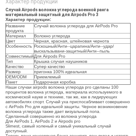
Характер продукции
Случай Airpods волокна углерода военной ранга
материальный защитный для Airpods Pro 3
Характер продукции:
Название
Случай волокна углерода для AirPods Pro
продукта
Материал
Волокно углерода
Цвет
Черная, красная, штейновая чернота
Особенность
Роскошный/Анти--царапина/Анти--удар/
выскальзывани-защитный/Анти--пыль
Совместимый
Для Airpods Pro
Тип
Крышка случая наушников
Качество
Супер качество
Размер
пригонка 100% идеальная
OEM/ODM
Приемлемый
Пакет
Подарочная коробка
Наши случаи airpods волокна углерода pro сделаны 100
процентов волокна углерода, материала используемого в
космической науке и технике, так же, как в лидирующих
автомобилях спорт. Случай уха приспосабливает совершенно
с AirPods Pro для идеальной защиты. Черное возникновение
волокна углерода также дает визуальный попа.
Сделанный совершенно из волокна углерода
Для AirPods 1, AirPods 2 и Airpods pro
Slimest, самый холеный и самый уникальный случай
доступный.
Теперь ваша консервная банка защитить ваш вклад и устоять