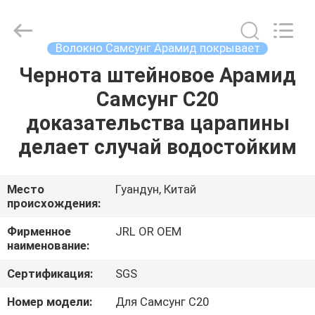
Shenzhen
JRL
Technology
Co.,
Ltd.
Волокно Самсунг Арамид покрывает
All
Rights
Чернота штейновое Арамид
ДОМ
Reserved.
Самсунг С20
ТОВАРЫ
доказательства царапины
делает случай водостойким
ВИДЕО
Место
Гуандун, Китай
происхождения:
VR-
ШОУ
Фирменное
JRL OR OEM
наименование:
О
Сертификация:
SGS
НАС
Номер модели:
Для Самсунг С20