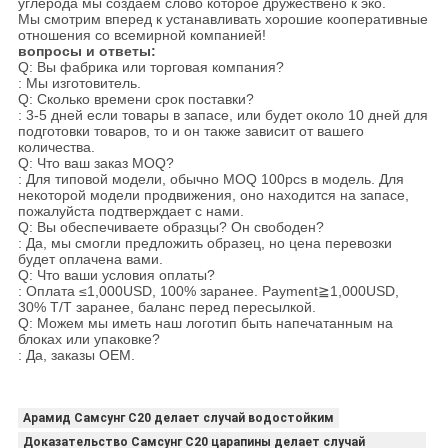
углерода мы создаем слово которое дружествено к эко.
Мы смотрим вперед к устанавливать хорошие кооперативные
отношения со всемирной компанией!
вопросы и ответы:
Q: Вы фабрика или торговая компания?
: Мы изготовитель.
Q: Сколько времени срок поставки?
: 3-5 дней если товары в запасе, или будет около 10 дней для
подготовки товаров, то и он также зависит от вашего
количества.
Q: Что ваш заказ MOQ?
: Для типовой модели, обычно MOQ 100pcs в модель. Для
некоторой модели продвижения, оно находится на запасе,
пожалуйста подтверждает с нами.
Q: Вы обеспечиваете образцы? Он свободен?
: Да, мы смогли предложить образец, но цена перевозки
будет оплачена вами.
Q: Что ваши условия оплаты?
: Оплата ≤1,000USD, 100% заранее. Payment≧1,000USD,
30% T/T заранее, баланс перед пересылкой.
Q: Можем мы иметь наш логотип быть напечатанным на
блоках или упаковке?
: Да, заказы OEM.
Арамид Самсунг С20 делает случай водостойким
Доказательство Самсунг С20 царапины делает случай