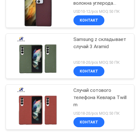
волокна углерода
Samsung S21 ультра
USD10-12/pcs MOQ:50 ПК
КОНТАКТ
Samsung z складывает
случай 3 Aramid
USD18-20/pcs MOQ:50 ПК
КОНТАКТ
Случай сотового
телефона Кевлара Twill
m
USD18-20/pcs MOQ:50 ПК
КОНТАКТ