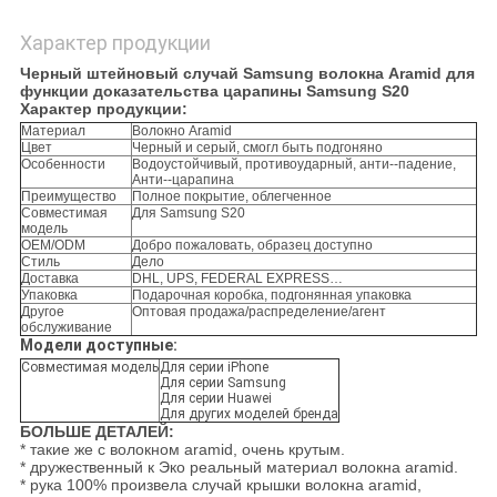
Характер продукции
Черный штейновый случай Samsung волокна Aramid для
функции доказательства царапины Samsung S20
Характер продукции:
Материал
Волокно Aramid
Цвет
Черный и серый, смогл быть подгоняно
Особенности
Водоустойчивый, противоударный, анти--падение,
Анти--царапина
Преимущество
Полное покрытие, облегченное
Совместимая
Для Samsung S20
модель
OEM/ODM
Добро пожаловать, образец доступно
Стиль
Дело
Доставка
DHL, UPS, FEDERAL EXPRESS…
Упаковка
Подарочная коробка, подгонянная упаковка
Другое
Оптовая продажа/распределение/агент
обслуживание
Модели доступные:
Совместимая модель
Для серии iPhone
Для серии Samsung
Для серии Huawei
Для других моделей бренда
БОЛЬШЕ ДЕТАЛЕЙ:
* такие же с волокном aramid, очень крутым.
* дружественный к Эко реальный материал волокна aramid.
* рука 100% произвела случай крышки волокна aramid,