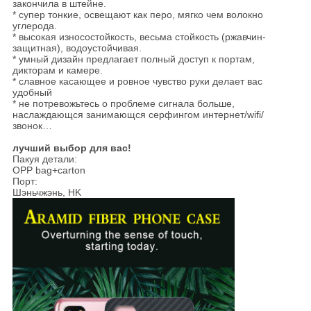
закончила в штейне.
* супер тонкие, освещают как перо, мягко чем волокно
углерода.
* высокая износостойкость, весьма стойкость (ржавчин-
защитная), водоустойчивая.
* умный дизайн предлагает полный доступ к портам,
дикторам и камере.
* славное касающее и ровное чувство руки делает вас
удобный
* не потревожьтесь о проблеме сигнала больше,
наслаждающся занимающся серфингом интернет/wifi/
звонок…
лучший выбор для вас!
Пакуя детали:
OPP bag+carton
Порт:
Шэньчжэнь, HK