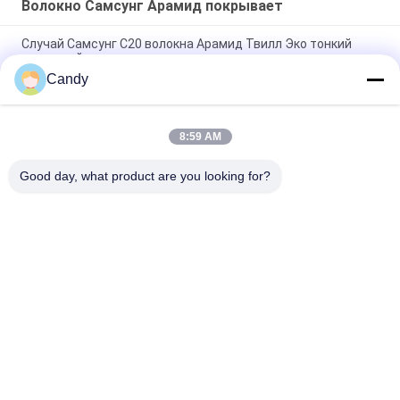
Волокно Самсунг Арамид покрывает
Случай Самсунг С20 волокна Арамид Твилл Эко тонкий
защитный
Candy
Самсунг волокно Самсунг С20 черное и серое штейновое
Арамид покрывает
8:59 AM
Противоударный облегченный случай волокна Арамид для
Самсунг С20+
Good day, what product are you looking for?
Популярные категории
Все
Случай Телефона 
Случай ИФоне 
Волокна Арамид
Волокна Арамид
Волокно Самсунг 
Случай Хуавай 
Арамид Покрывает
Волокна Арамид
Случай Дозора 
Выгравированный 
Волокна Арамид
Деревянный 