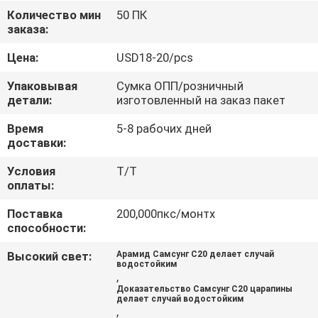
Количество мин
50 ПК
КОНТРОЛЬ
заказа:
КАЧЕСТВА
Цена:
USD18-20/pcs
Упаковывая
Сумка ОПП/розничный
СВЯЖИТЕСЬ
детали:
изготовленный на заказ пакет
С
Время
5-8 рабочих дней
доставки:
НАМИ
Условия
Т/Т
оплаты:
НОВОСТИ
Поставка
200,000пкс/монтх
способности:
СЛУЧАИ
Высокий свет:
Арамид Самсунг С20 делает случай
водостойким
,
NEWS
Доказательство Самсунг С20 царапины
делает случай водостойким
,